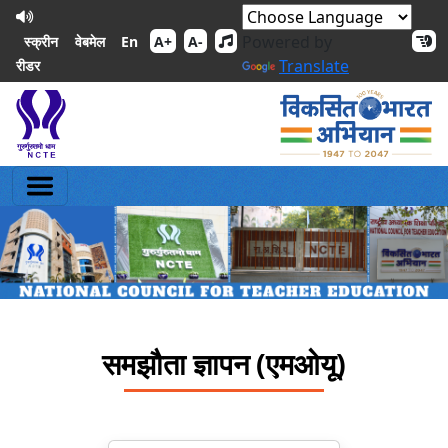
Powered by
En
स्क्रीन
वेबमेल
A+
A-
Translate
रीडर
समझौता ज्ञापन (एमओयू)