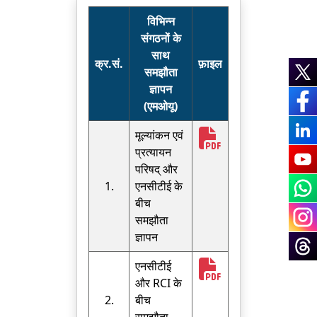
विभिन्न
संगठनों के
साथ
क्र.सं.
फ़ाइल
समझौता
ज्ञापन
(एमओयू)
मूल्यांकन एवं
प्रत्यायन
परिषद् और
1.
एनसीटीई के
बीच
समझौता
ज्ञापन
एनसीटीई
और RCI के
2.
बीच