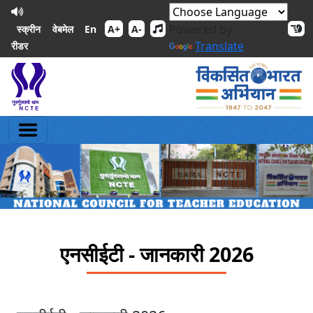
Powered by
En
स्क्रीन
वेबमेल
A+
A-
Translate
रीडर
एनसीईटी - जानकारी 2026